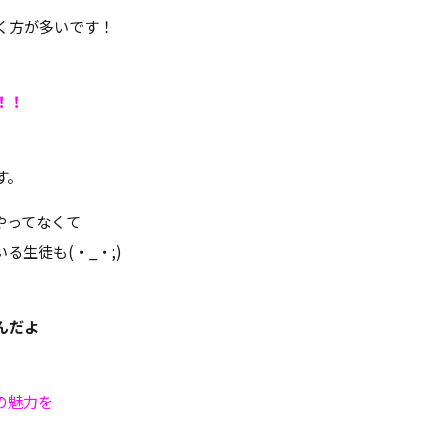
く方が多いです！
、
！！
す。
やってなくて
生徒も(・_・;)
んだよ
の魅力を