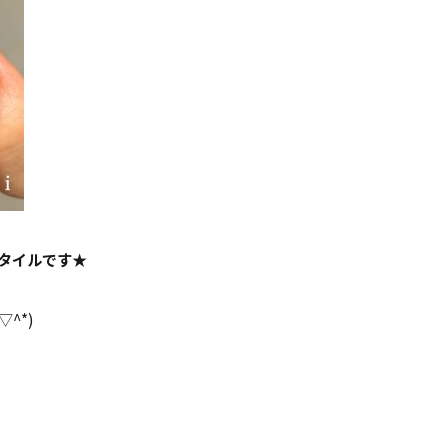
タイルです★
^*)