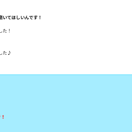
磨いてほしいんです！
した！
した♪
で！