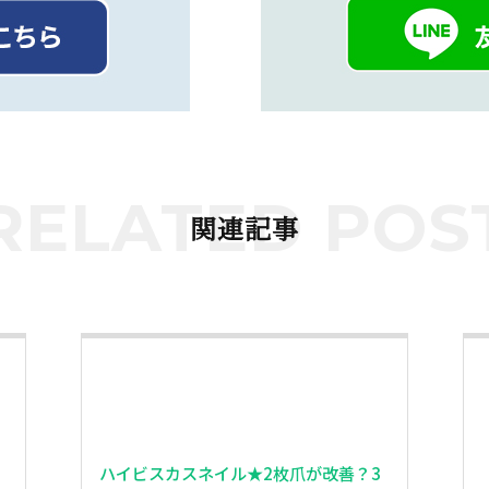
RELATED POS
関連記事
ハイビスカスネイル★2枚爪が改善？3