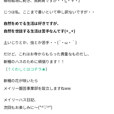
植物栽培に続き、魚飼育ですか・・(;・∀・)
じつは私、ここまで書いといて申し訳ないですが・・
自然をめでる生活は好きですが、
自然を世話する生活は苦手なんです(+_+)
土いじりとか、虫とか苦手・・(´・ω・｀)
だけど、これはお寺からもらった貴重なものだし、
新種のハスのために頑張ります！！
（
↑くわしくはコチラ★
）
新種の花が咲いたら
メイリー園芸事業部を設立しますねww
メイリーハス日記、
次回もお楽しみに～(*^▽^*)